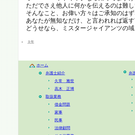
ただでさえ他人に何かを伝えるのは難し
そんなこと、お偉い方々はご承知のはず
あなたが無知なだけ、と言われれば返す
どうせなら、ミスタージャイアンツの域
«
９年
ホーム
弁護士紹介
弁
久常 雅世
高木 正博
取扱業務
借金問題
家事
民事
法律顧問