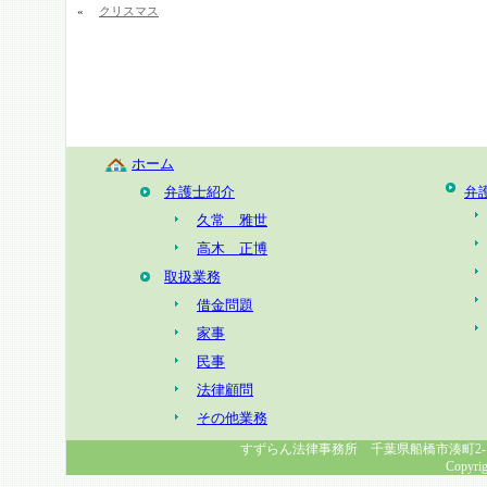
«
クリスマス
ホーム
弁護士紹介
弁
久常 雅世
高木 正博
取扱業務
借金問題
家事
民事
法律顧問
その他業務
すずらん法律事務所 千葉県船橋市湊町2-1-8 幸福
Copyrig