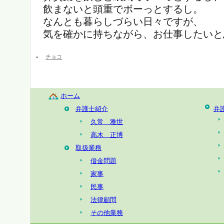
飲まないと頭重でボーっとするし。
なんとも暮らしづらい日々ですが、
気を確かに持ちながら、お仕事したいと
«
チョコ
ホーム
弁護士紹介
弁
久常 雅世
高木 正博
取扱業務
借金問題
家事
民事
法律顧問
その他業務