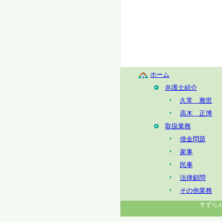
ホーム
弁護士紹介
久常 雅世
高木 正博
取扱業務
借金問題
家事
民事
法律顧問
その他業務
すずらん法