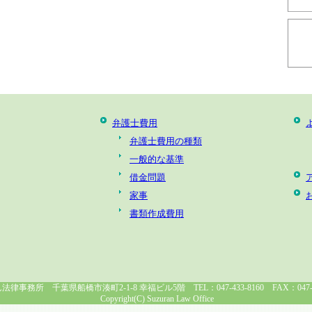
弁護士費用
弁護士費用の種類
一般的な基準
借金問題
家事
書類作成費用
律事務所 千葉県船橋市湊町2-1-8 幸福ビル5階 TEL：047-433-8160 FAX：047-43
Copyright(C) Suzuran Law Office