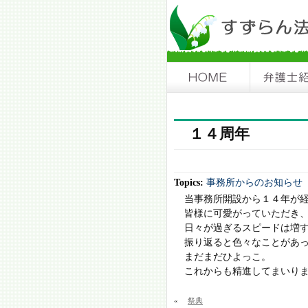
１４周年
Topics:
事務所からのお知らせ
当事務所開設から１４年が
皆様に可愛がっていただき
日々が過ぎるスピードは増
振り返ると色々なことがあ
まだまだひよっこ。
これからも精進してまいり
«
祭典