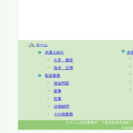
ホーム
弁護士紹介
弁
久常 雅世
高木 正博
取扱業務
借金問題
家事
民事
法律顧問
その他業務
すずらん法律事務所 千葉県船橋市湊町2-1-8 幸福
Copyrig