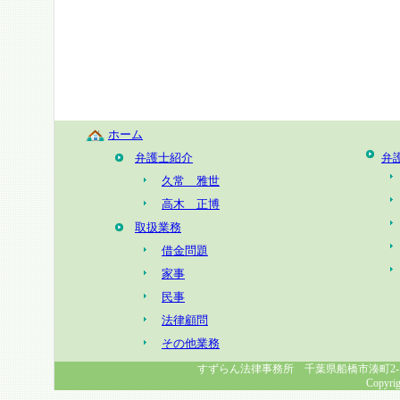
ホーム
弁護士紹介
弁
久常 雅世
高木 正博
取扱業務
借金問題
家事
民事
法律顧問
その他業務
すずらん法律事務所 千葉県船橋市湊町2-1-8 幸福
Copyrig