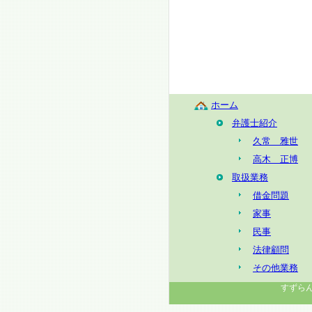
ホーム
弁護士紹介
久常 雅世
高木 正博
取扱業務
借金問題
家事
民事
法律顧問
その他業務
すずらん法