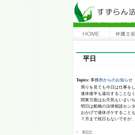
平日
Topics:
事務所からのお知らせ
周りを見ても今日は仕事を
連休後半も遠出することな
関東方面はお天気もいまい
明日は船橋の法律相談セン
おかげで連休ボケすること
７月まで祝日もないですが
«
勤労中