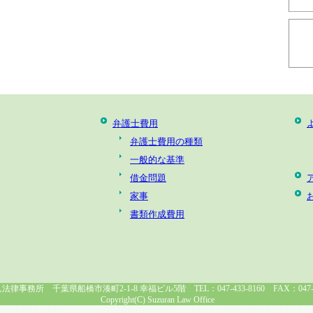
弁護士費用
弁護士費用の種類
一般的な基準
借金問題
家事
書類作成費用
律事務所 千葉県船橋市湊町2-1-8 幸福ビル5階 TEL：047-433-8160 FAX：047-43
Copyright(C) Suzuran Law Office