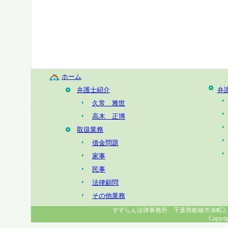
ホーム
弁護士紹介
弁
久常 雅世
高木 正博
取扱業務
借金問題
家事
民事
法律顧問
その他業務
すずらん法律事務所 千葉県船橋市湊町2-1-8 幸福
Copyrig