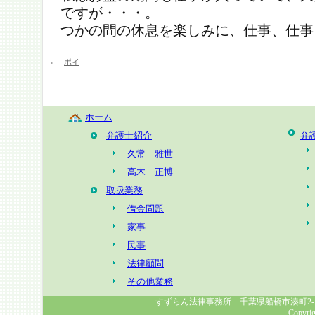
ですが・・・。
つかの間の休息を楽しみに、仕事、仕事
«
ポイ
ホーム
弁護士紹介
弁
久常 雅世
高木 正博
取扱業務
借金問題
家事
民事
法律顧問
その他業務
すずらん法律事務所 千葉県船橋市湊町2-1-8 幸福
Copyrig