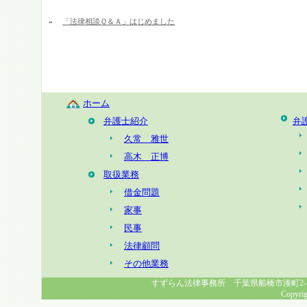
«
「法律相談Ｑ＆Ａ」はじめました
ホーム
弁護士紹介
弁
久常 雅世
高木 正博
取扱業務
借金問題
家事
民事
法律顧問
その他業務
すずらん法律事務所 千葉県船橋市湊町2-1-8 幸福
Copyrig