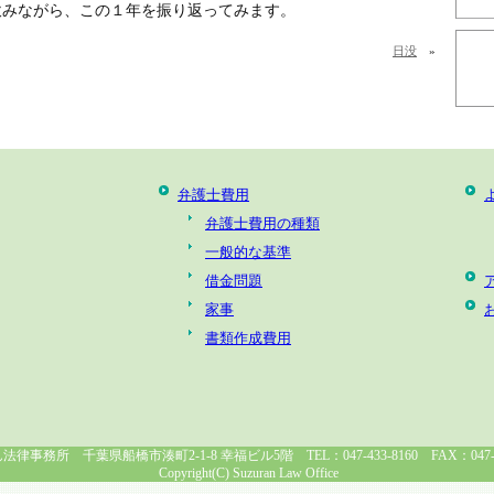
飲みながら、この１年を振り返ってみます。
日没
»
弁護士費用
弁護士費用の種類
一般的な基準
借金問題
家事
書類作成費用
律事務所 千葉県船橋市湊町2-1-8 幸福ビル5階 TEL：047-433-8160 FAX：047-43
Copyright(C) Suzuran Law Office