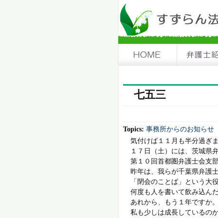
七五三
Topics:
事務所からのお知らせ
気付けば１１月も半分過ぎ
１７日（土）には、茨城県
第１０回首都圏弁護士会支
昨年は、我らが千葉県弁護
「閉会のことば」という大
何度も人を書いて飲み込ん
あれから、もう１年ですか
私も少しは成長しているの