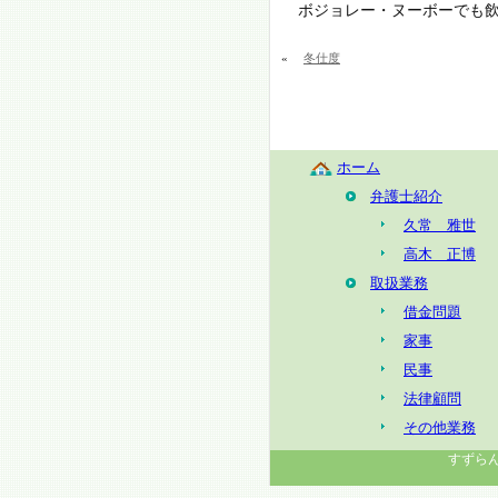
ボジョレー・ヌーボーでも
«
冬仕度
ホーム
弁護士紹介
久常 雅世
高木 正博
取扱業務
借金問題
家事
民事
法律顧問
その他業務
すずらん法