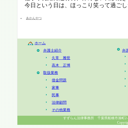
今日という日は、ほっこり笑って過ごし
«
あかんやつ
ホーム
弁護士紹介
弁
久常 雅世
高木 正博
取扱業務
借金問題
家事
民事
法律顧問
その他業務
すずらん法律事務所 千葉県船橋市湊町2-1-8 幸福
Copyrig