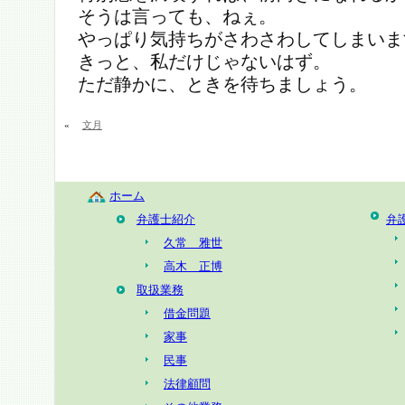
そうは言っても、ねぇ。
やっぱり気持ちがさわさわしてしまいま
きっと、私だけじゃないはず。
ただ静かに、ときを待ちましょう。
«
文月
ホーム
弁護士紹介
弁
久常 雅世
高木 正博
取扱業務
借金問題
家事
民事
法律顧問