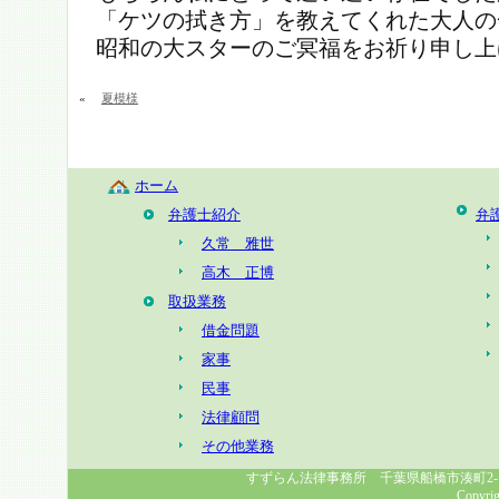
「ケツの拭き方」を教えてくれた大人の
昭和の大スターのご冥福をお祈り申し上
«
夏模様
ホーム
弁護士紹介
弁
久常 雅世
高木 正博
取扱業務
借金問題
家事
民事
法律顧問
その他業務
すずらん法律事務所 千葉県船橋市湊町2-1-8 幸福
Copyrig